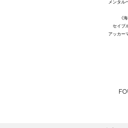
​メンタ
《海
セイブ
アッカー
FO