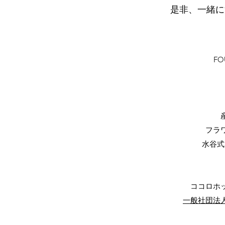
是非、一緒に
FO
産
フラワ
水谷式
ココロホッ
​一般社団