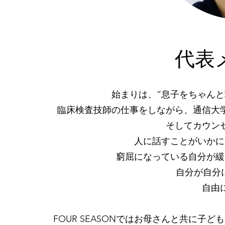
​​代
始まりは、”息子をちゃん
臨床検査技師の仕事をしながら、通信大
そしてカウン
人に話すことがいかに
窮屈になっている自分が緩
自分が自分に
自由
FOUR SEASONではお母さんと共に